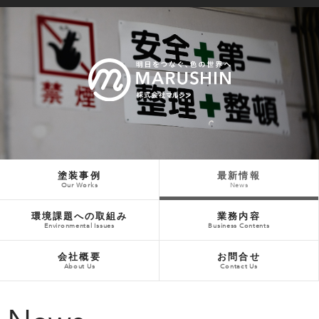
塗装事例
最新情報
Our Works
News
環境課題への取組み
業務内容
Environmental Issues
Business Contents
会社概要
お問合せ
About Us
Contact Us