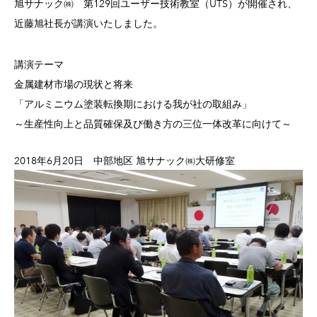
旭サナック㈱ 第129回ユーザー技術教室（UTS）が開催され、
近藤旭社長が講演いたしました。
講演テーマ
金属建材市場の現状と将来
「アルミニウム塗装転換期における我が社の取組み」
～生産性向上と品質確保及び働き方の三位一体改革に向けて～
2018年6月20日 中部地区 旭サナック㈱大研修室