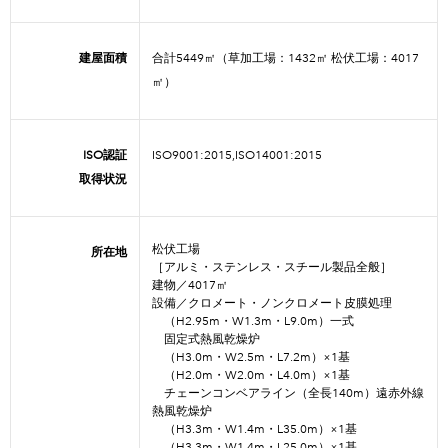
建屋面積
合計5449㎡（草加工場：1432㎡ 松伏工場：4017
㎡）
ISO認証
ISO9001:2015,ISO14001:2015
取得状況
松伏工場
所在地
［アルミ・ステンレス・スチール製品全般］
建物／4017㎡
設備／クロメート・ノンクロメート皮膜処理
（H2.95m・W1.3m・L9.0m）一式
固定式熱風乾燥炉
（H3.0m・W2.5m・L7.2m）×1基
（H2.0m・W2.0m・L4.0m）×1基
チェーンコンベアライン（全長140m）遠赤外線
熱風乾燥炉
（H3.3m・W1.4m・L35.0m）×1基
（H3.3m・W1.4m・L25.0m）×1基