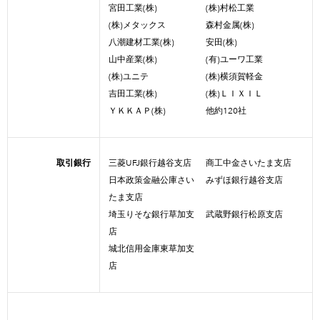
宮田工業(株)
(株)村松工業
(株)メタックス
森村金属(株)
八潮建材工業(株)
安田(株)
山中産業(株)
(有)ユーワ工業
(株)ユニテ
(株)横須賀軽金
吉田工業(株)
(株)ＬＩＸＩＬ
ＹＫＫＡＰ(株)
他約120社
取引銀行
三菱UFJ銀行越谷支店
商工中金さいたま支店
日本政策金融公庫さい
みずほ銀行越谷支店
たま支店
埼玉りそな銀行草加支
武蔵野銀行松原支店
店
城北信用金庫東草加支
店