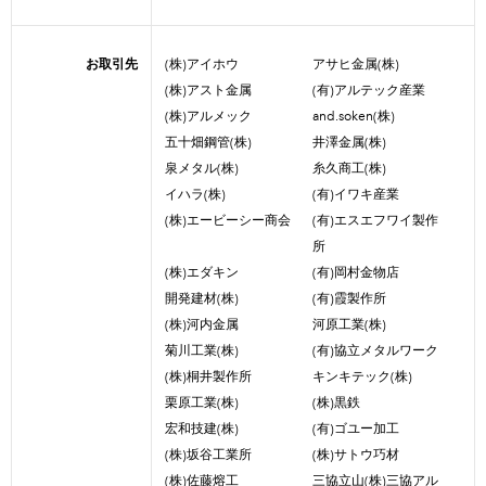
お取引先
(株)アイホウ
アサヒ金属(株)
(株)アスト金属
(有)アルテック産業
(株)アルメック
and.soken(株)
五十畑鋼管(株)
井澤金属(株)
泉メタル(株)
糸久商工(株)
イハラ(株)
(有)イワキ産業
(株)エービーシー商会
(有)エスエフワイ製作
所
(株)エダキン
(有)岡村金物店
開発建材(株)
(有)霞製作所
(株)河内金属
河原工業(株)
菊川工業(株)
(有)協立メタルワーク
(株)桐井製作所
キンキテック(株)
栗原工業(株)
(株)黒鉄
宏和技建(株)
(有)ゴユー加工
(株)坂谷工業所
(株)サトウ巧材
(株)佐藤熔工
三協立山(株)三協アル