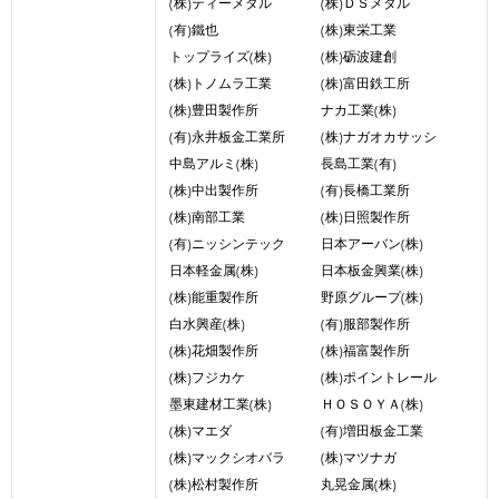
(株)ティーメタル
(株)ＤＳメタル
(有)鐵也
(株)東栄工業
トップライズ(株)
(株)砺波建創
(株)トノムラ工業
(株)富田鉄工所
(株)豊田製作所
ナカ工業(株)
(有)永井板金工業所
(株)ナガオカサッシ
中島アルミ(株)
長島工業(有)
(株)中出製作所
(有)長橋工業所
(株)南部工業
(株)日照製作所
(有)ニッシンテック
日本アーバン(株)
日本軽金属(株)
日本板金興業(株)
(株)能重製作所
野原グループ(株)
白水興産(株)
(有)服部製作所
(株)花畑製作所
(株)福富製作所
(株)フジカケ
(株)ポイントレール
墨東建材工業(株)
ＨＯＳＯＹＡ(株)
(株)マエダ
(有)増田板金工業
(株)マックシオバラ
(株)マツナガ
(株)松村製作所
丸晃金属(株)