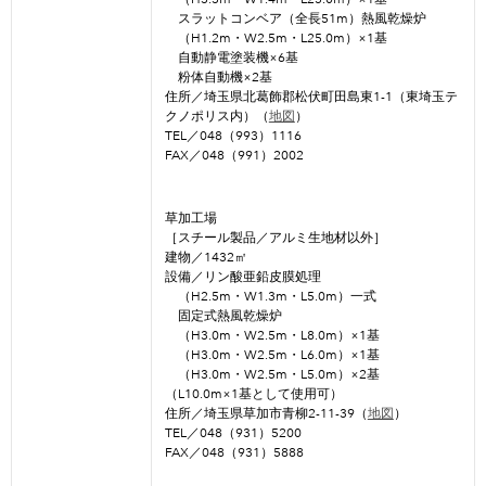
スラットコンベア（全長51m）熱風乾燥炉
（H1.2m・W2.5m・L25.0m）×1基
自動静電塗装機×6基
粉体自動機×2基
住所／埼玉県北葛飾郡松伏町田島東1-1（東埼玉テ
クノポリス内）（
地図
）
TEL／048（993）1116
FAX／048（991）2002
草加工場
［スチール製品／アルミ生地材以外］
建物／1432㎡
設備／リン酸亜鉛皮膜処理
（H2.5m・W1.3m・L5.0m）一式
固定式熱風乾燥炉
（H3.0m・W2.5m・L8.0m）×1基
（H3.0m・W2.5m・L6.0m）×1基
（H3.0m・W2.5m・L5.0m）×2基
（L10.0m×1基として使用可）
住所／埼玉県草加市青柳2-11-39（
地図
）
TEL／048（931）5200
FAX／048（931）5888