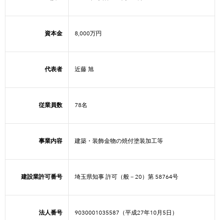
資本金
8,000万円
代表者
近藤 旭
従業員数
78名
事業内容
建築・装飾金物の焼付塗装加工等
建設業許可番号
埼玉県知事 許可（般－20）第 58764号
法人番号
9030001035587（平成27年10月5日）