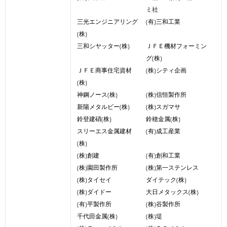
ミ社
三光エンジニアリング
(有)三和工業
(株)
三和シヤッター(株)
ＪＦＥ機材フォーミン
グ(株)
ＪＦＥ商事住宅資材
(株)シティ企画
(株)
神鋼ノース(株)
(株)信恒製作所
新陽メタルビー(株)
(株)スガマサ
鈴登建硝(株)
鈴穂金属(株)
スリーエス金属建材
(有)成工産業
(株)
(株)創建
(有)創和工業
(株)園田製作所
(株)第一ステンレス
(株)タイセイ
ダイテック(株)
(株)ダイドー
大日メタックス(株)
(有)平製作所
(株)谷製作所
千代田金属(株)
(株)堤